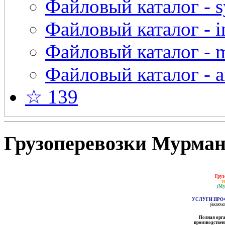
Файловый каталог - s
Файловый каталог - in
Файловый каталог - 
Файловый каталог - a
☆ 139
Грузоперевозки Мурманс
Груз
т
(Му
УСЛУГИ ПРО
(включ
Полная орга
производственн