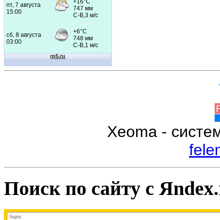
Xeoma - систе
fele
Поиск по сайту с Яndex.