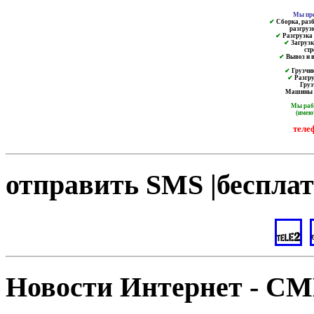
Мы пре
✔
Сборка, разб
разгруз
✔
Разгрузка и
✔
Загрузк
ст
✔
Вывоз и в
✔
Грузчик
✔
Разгру
Груз
Машины от
Мы ра
(имею
теле
отправить SMS |бесплат
Новости Интернет - С