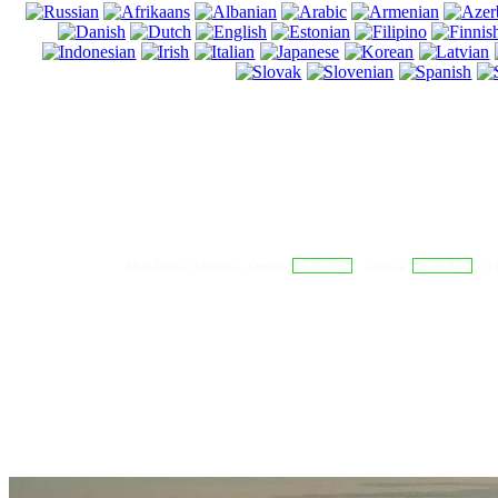
Нью Йорк - Торонто - Оттава
06:49:07
Лондон
11:49:07
Аф