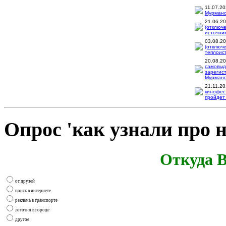
11.07.2
Мурманск
21.06.2
(отключ
источник
03.08.2
(отключ
теплоис
20.08.2
самовыд
зарегис
Мурманск
21.11.2
кинофес
пройдет 
Опрос 'как узнали про н
Откуда В
от друзей
поиск в интернете
реклама в транспорте
логотип в городе
другое