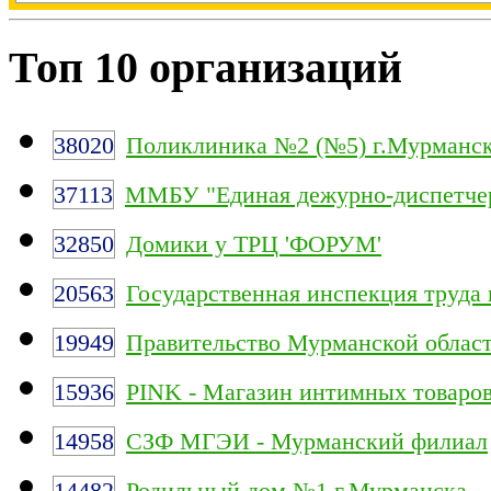
Топ 10 организаций
38020
Поликлиника №2 (№5) г.Мурманс
37113
ММБУ "Единая дежурно-диспетчер
32850
Домики у ТРЦ 'ФОРУМ'
20563
Государственная инспекция труда
19949
Правительство Мурманской облас
15936
PINK - Магазин интимных товаро
14958
СЗФ МГЭИ - Мурманский филиал
14482
Родильный дом №1 г.Мурманска