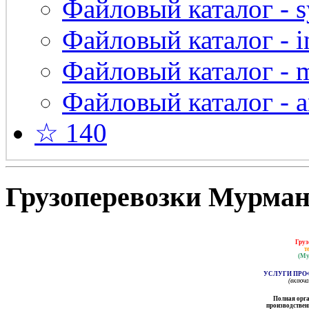
Файловый каталог - s
Файловый каталог - in
Файловый каталог - 
Файловый каталог - a
☆ 140
Грузоперевозки Мурманс
Груз
т
(Му
УСЛУГИ ПРО
(включ
Полная орга
производственн