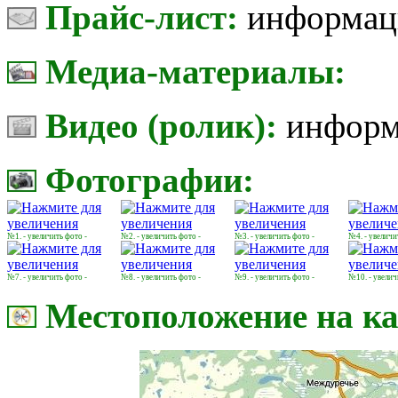
Прайс-лист:
информаци
Медиа-материалы:
Видео (ролик):
информ
Фотографии:
№1. - увеличить фото -
№2. - увеличить фото -
№3. - увеличить фото -
№4. - увеличи
№7. - увеличить фото -
№8. - увеличить фото -
№9. - увеличить фото -
№10. - увелич
Местоположение на ка