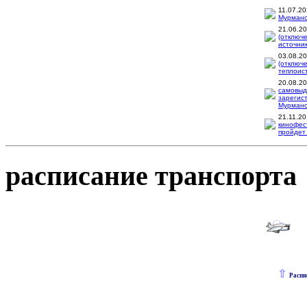
11.07.2
Мурманск
21.06.2
(отключ
источник
03.08.2
(отключ
теплоис
20.08.2
самовыд
зарегис
Мурманск
21.11.2
кинофес
пройдет 
расписание транспорта
⇧
Распи