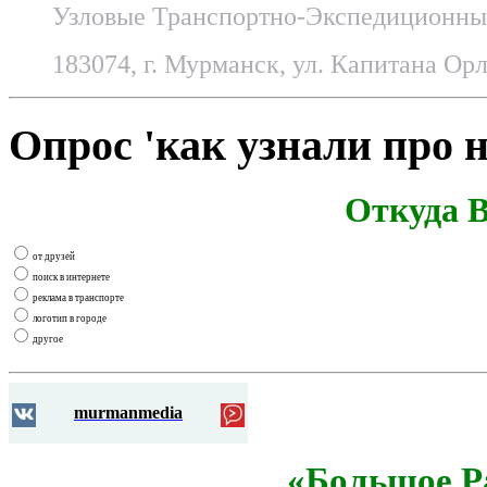
Узловые Транспортно-Экспедиционные
183074, г. Мурманск, ул. Капитана Орл
Опрос 'как узнали про н
Откуда В
от друзей
поиск в интернете
реклама в транспорте
логотип в городе
другое
murmanmedia
«Большое Р