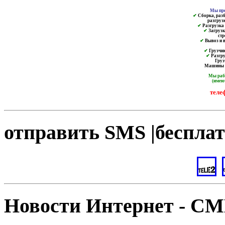
Мы пре
✔
Сборка, разб
разгруз
✔
Разгрузка и
✔
Загрузк
ст
✔
Вывоз и в
✔
Грузчик
✔
Разгру
Груз
Машины от
Мы ра
(имею
теле
отправить SMS |бесплат
Новости Интернет - С