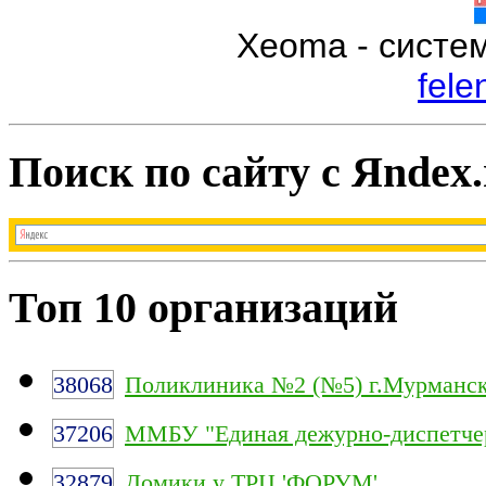
Xeoma - систе
fele
Поиск по сайту с Яndex.
Топ 10 организаций
38068
Поликлиника №2 (№5) г.Мурманс
37206
ММБУ "Единая дежурно-диспетчер
32879
Домики у ТРЦ 'ФОРУМ'