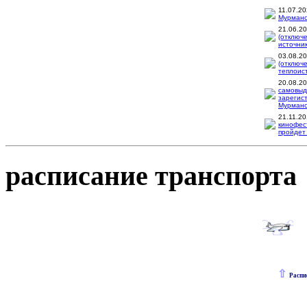
11.07.2
Мурманск
21.06.2
(отключ
источник
03.08.2
(отключ
теплоис
20.08.2
самовыд
зарегис
Мурманск
21.11.2
кинофес
пройдет 
расписание транспорта
⇧
Распи