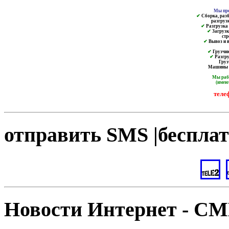
Мы пре
✔
Сборка, разб
разгруз
✔
Разгрузка и
✔
Загрузк
ст
✔
Вывоз и в
✔
Грузчик
✔
Разгру
Груз
Машины от
Мы ра
(имею
теле
отправить SMS |бесплат
Новости Интернет - С