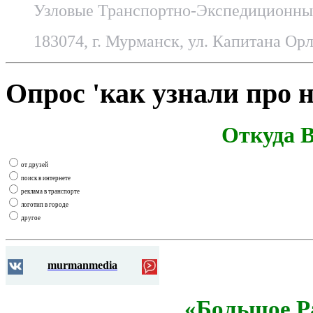
Узловые Транспортно-Экспедиционные
183074, г. Мурманск, ул. Капитана Орл
Опрос 'как узнали про н
Откуда В
от друзей
поиск в интернете
реклама в транспорте
логотип в городе
другое
murmanmedia
«Большое Р