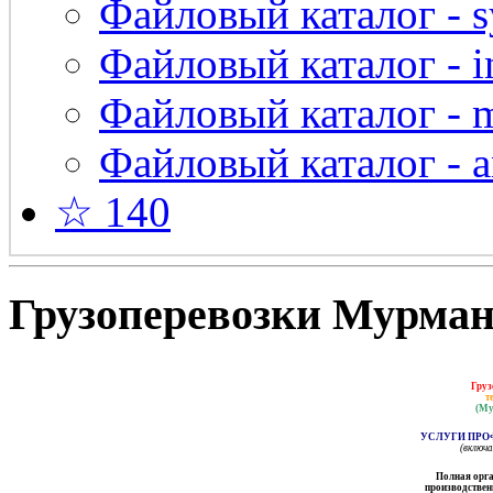
Файловый каталог - s
Файловый каталог - in
Файловый каталог - 
Файловый каталог - a
☆ 140
Грузоперевозки Мурманс
Груз
т
(Му
УСЛУГИ ПРО
(включ
Полная орга
производственн