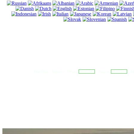
Нью Йорк - Торонто - Оттава
08:07:35
Лондон
13:07:35
Аф