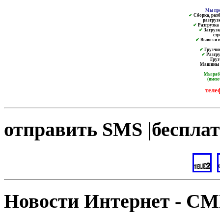
Мы пре
✔
Сборка, разб
разгруз
✔
Разгрузка и
✔
Загрузк
ст
✔
Вывоз и в
✔
Грузчик
✔
Разгру
Груз
Машины от
Мы ра
(имею
теле
отправить SMS |бесплат
Новости Интернет - С