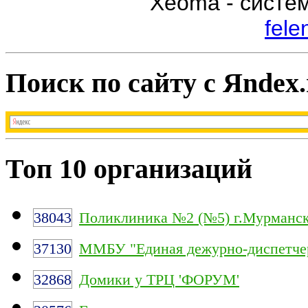
Xeoma - систе
fele
Поиск по сайту с Яndex.
Топ 10 организаций
38043
Поликлиника №2 (№5) г.Мурманс
37130
ММБУ "Единая дежурно-диспетчер
32868
Домики у ТРЦ 'ФОРУМ'