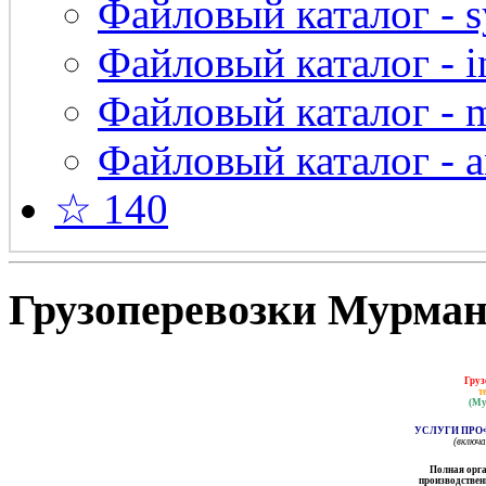
Файловый каталог - s
Файловый каталог - in
Файловый каталог - 
Файловый каталог - a
☆ 140
Грузоперевозки Мурманс
Груз
т
(Му
УСЛУГИ ПРО
(включ
Полная орга
производственн