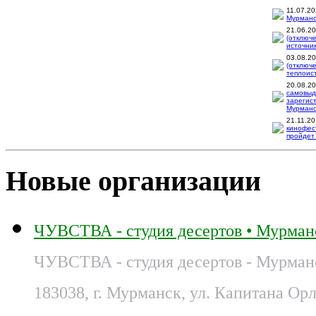
11.07.2
Мурманск
21.06.2
(отключ
источник
03.08.2
(отключ
теплоис
20.08.2
самовыд
зарегис
Мурманск
21.11.2
кинофес
пройдет 
Новые организации
ЧУВСТВА - студия десертов • Мурман
ЧУВСТВА - студия десертов - Мурман
183038, г. Мурманск, ул. Капитана Орл