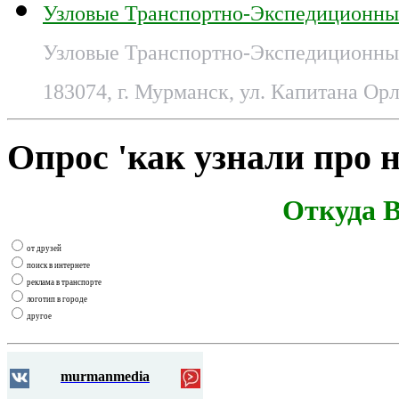
Узловые Транспортно-Экспедиционны
Узловые Транспортно-Экспедиционные
183074, г. Мурманск, ул. Капитана Орл
Опрос 'как узнали про н
Откуда В
от друзей
поиск в интернете
реклама в транспорте
логотип в городе
другое
murmanmedia