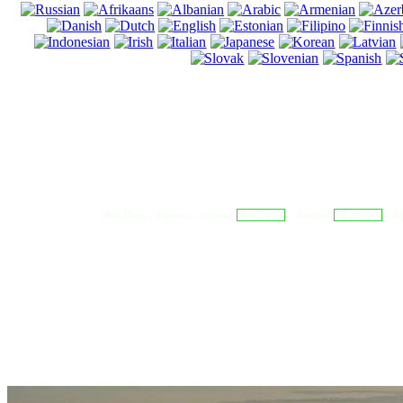
Нью Йорк - Торонто - Оттава
01:28:48
Лондон
06:28:48
Аф