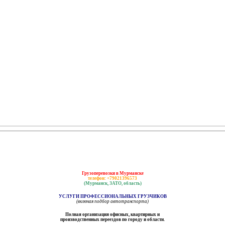
Грузоперевозки в Мурманске
телефон: +79021396573
(Мурманск, ЗАТО, область)
УСЛУГИ ПРОФЕССИОНАЛЬНЫХ ГРУЗЧИКОВ
(включая подбор автотранспорта)
Полная организация офисных, квартирных и
производственных переездов по городу и области.