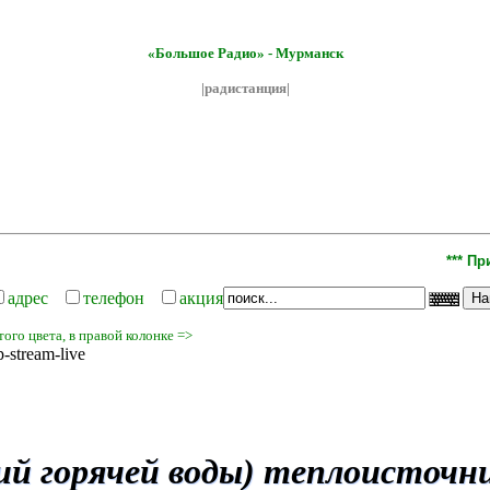
«Большое Радио» - Мурманск
|радистанция|
*** Пригла
адрес
телефон
акция
ого цвета, в правой колонке =>
stream-live
й горячей воды) теплоисточн