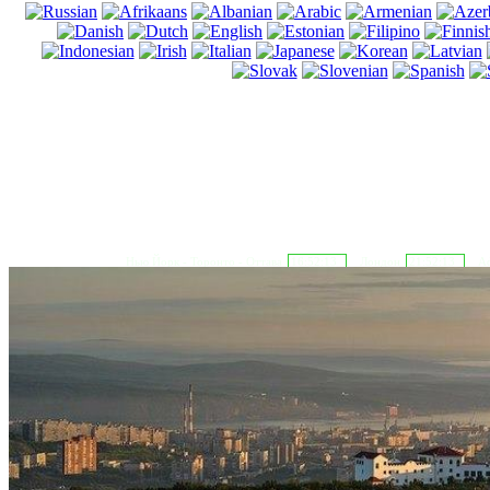
Нью Йорк - Торонто - Оттава
16:52:14
Лондон
21:52:14
Аф