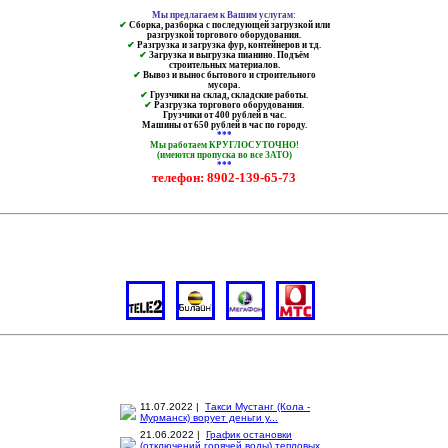
Мы предлагаем к Вашим услугам:
✔
Сборка, разборка с последующей загрузкой или
разгрузкой торгового оборудования.
✔
Разгрузка и загрузка фур, контейнеров и т.д.
✔
Загрузка и выгрузка пианино. Подъём
строительных материалов.
✔
Вывоз и вынос бытового и строительного
мусора.
✔
Грузчики на склад, складские работы.
✔
Разгрузка торгового оборудования.
Грузчики от 400 рублей в час.
Машины от 650 рублей в час по городу.
***
Мы работаем КРУГЛОСУТОЧНО!
(имеются пропуска во все ЗАТО)
***
телефон: 8902-139-65-73
11.07.2022 |
Такси Мустанг (Кола -
Мурманск) ворует деньги у...
21.06.2022 |
График остановки
(отключений горячей воды) тепловых