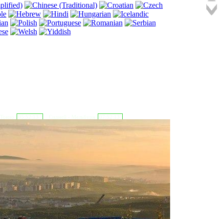
 Токио
05:52:14
Сидней - Мельбурн
07:52:14