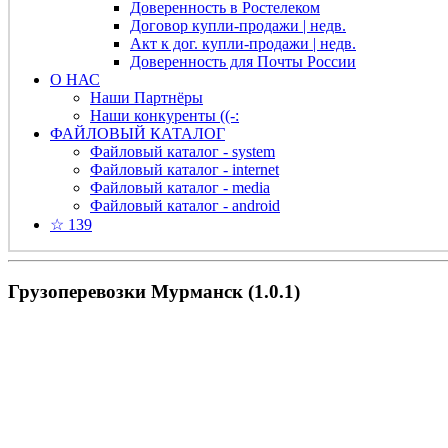
Доверенность в Ростелеком
Договор купли-продажи | недв.
Акт к дог. купли-продажи | недв.
Доверенность для Почты России
О НАС
Наши Партнёры
Наши конкуренты ((-:
ФАЙЛОВЫЙ КАТАЛОГ
Файловый каталог - system
Файловый каталог - internet
Файловый каталог - media
Файловый каталог - android
☆ 139
Грузоперевозки Мурманск (1.0.1)