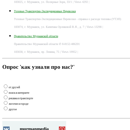
183025, г. Мурманск, ул. Полярные Зори, 33/1
| Views 4292 |
Узловые Транспортно-Экспедиционные Перевозки
Узловые Транспортно-Экспедиционные Перевозки - справка о расходе топлива (УТЭП)
183074, г. Мурманск, ул. Капитана Орликовой В.Я., д. 7
| Views 13298 |
Правительство Мурманской области
Правительство Мурманской области ✆ 8-8152-486201
183038, г. Мурманск, пр. Ленина, 75
| Views 19952 |
Опрос 'как узнали про нас?'
от друзей
поиск в интернете
реклама в транспорте
логотип в городе
другое
murmanmedia