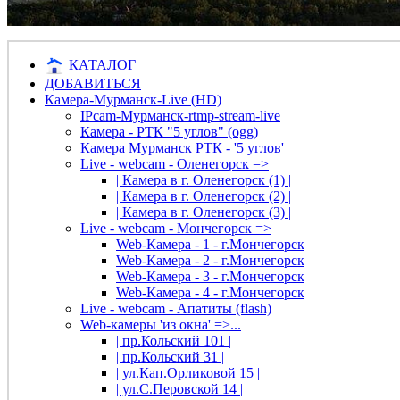
КАТАЛОГ
ДОБАВИТЬСЯ
Камера-Мурманск-Live (HD)
IPcam-Мурманск-rtmp-stream-live
Камера - РТК "5 углов" (ogg)
Камера Мурманск РТК - '5 углов'
Live - webcam - Оленегорск =>
| Камера в г. Оленегорск (1) |
| Камера в г. Оленегорск (2) |
| Камера в г. Оленегорск (3) |
Live - webcam - Мончегорск =>
Web-Камера - 1 - г.Мончегорск
Web-Камера - 2 - г.Мончегорск
Web-Камера - 3 - г.Мончегорск
Web-Камера - 4 - г.Мончегорск
Live - webcam - Апатиты (flash)
Web-камеры 'из окна' =>...
| пр.Кольский 101 |
| пр.Кольский 31 |
| ул.Кап.Орликовой 15 |
| ул.С.Перовской 14 |