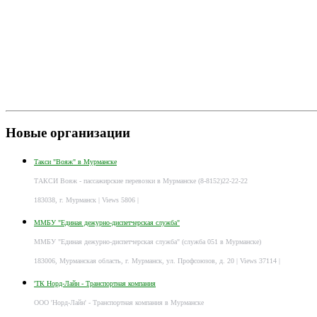
Новые организации
Такси "Вояж" в Мурманске
ТАКСИ Вояж - пассажирские перевозки в Мурманске (8-8152)22-22-22
183038, г. Мурманск
| Views 5806 |
ММБУ "Единая дежурно-диспетчерская служба"
ММБУ "Единая дежурно-диспетчерская служба" (служба 051 в Мурманске)
183006, Мурманская область, г. Мурманск, ул. Профсоюзов, д. 20
| Views 37114 |
'ТК Норд-Лайн - Транспортная компания
ООО 'Норд-Лайн' - Транспортная компания в Мурманске