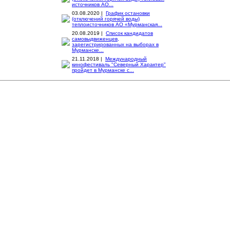
источников АО...
03.08.2020 |
График остановки
(отключений горячей воды)
теплоисточников АО «Мурманская...
20.08.2019 |
Список кандидатов
самовыдвиженцев,
зарегистрированных на выборах в
Мурманске...
21.11.2018 |
Международный
кинофестиваль "Северный Характер"
пройдет в Мурманске с...