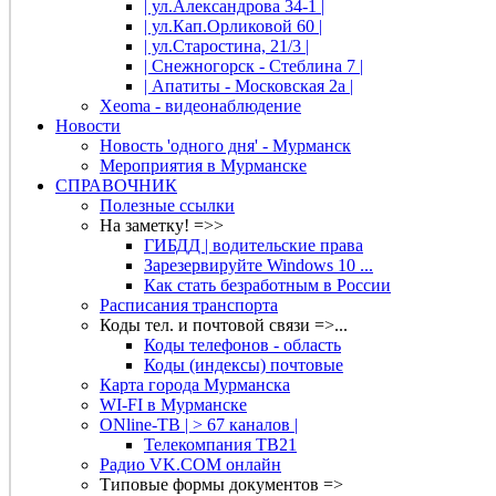
| ул.Александрова 34-1 |
| ул.Кап.Орликовой 60 |
| ул.Старостина, 21/3 |
| Снежногорск - Стеблина 7 |
| Апатиты - Московская 2а |
Xeoma - видеонаблюдение
Новости
Новость 'одного дня' - Мурманск
Мероприятия в Мурманске
СПРАВОЧНИК
Полезные ссылки
На заметку! =>>
ГИБДД | водительские права
Зарезервируйте Windows 10 ...
Как стать безработным в России
Расписания транспорта
Коды тел. и почтовой связи =>...
Коды телефонов - область
Коды (индексы) почтовые
Карта города Мурманска
WI-FI в Мурманске
ONline-ТВ | > 67 каналов |
Телекомпания ТВ21
Радио VK.COM онлайн
Типовые формы документов =>