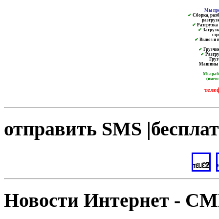
Мы пре
✔
Сборка, разб
разгруз
✔
Разгрузка и
✔
Загрузк
ст
✔
Вывоз и в
✔
Грузчик
✔
Разгру
Груз
Машины от
Мы ра
(имею
теле
отправить SMS |бесплат
Новости Интернет - С