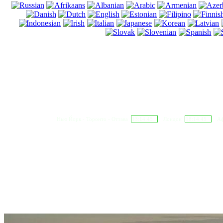
Нью Йорк - Торонто - Оттава
13:14:46
Лондон
18:14:46
Аф