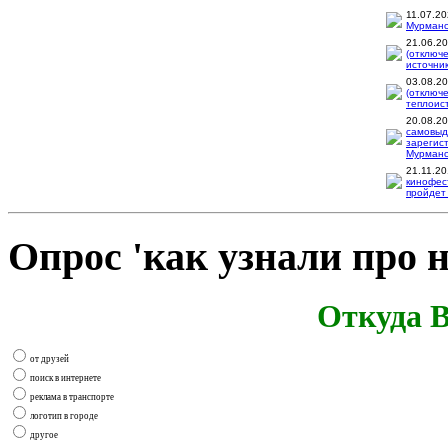
11.07.2
Мурманск
21.06.2
(отключ
источник
03.08.2
(отключ
теплоис
20.08.2
самовыд
зарегис
Мурманск
21.11.2
кинофес
пройдет 
Опрос 'как узнали про н
Откуда В
от друзей
поиск в интернете
реклама в транспорте
логотип в городе
другое