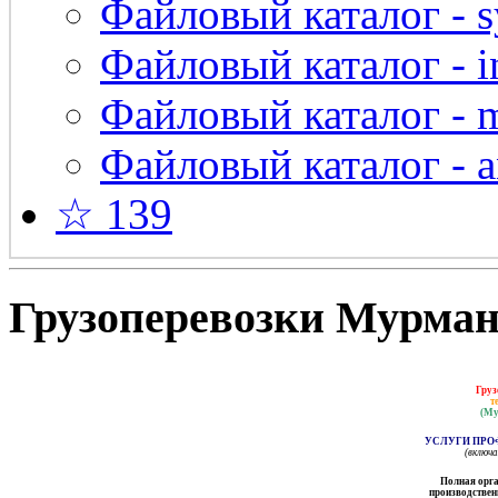
Файловый каталог - s
Файловый каталог - in
Файловый каталог - 
Файловый каталог - a
☆ 139
Грузоперевозки Мурманс
Груз
т
(Му
УСЛУГИ ПРО
(включ
Полная орга
производственн