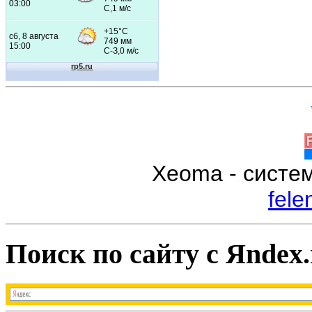
Xeoma - систе
fele
Поиск по сайту с Яndex.