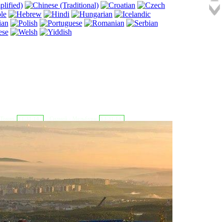
 Токио
11:31:15
Сидней - Мельбурн
13:31:15