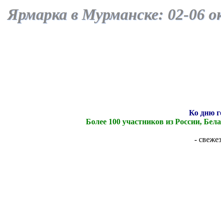
Ярмарка
в Мурманске:
02-
06 о
Ко дню г
Более 100 участников из России, Бе
- свеж