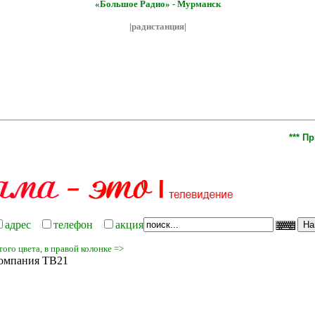
«Большое Радио» - Мурманск
|радистанция|
*** Пригла
адрес
телефон
акция
ого цвета, в правой колонке =>
омпания ТВ21