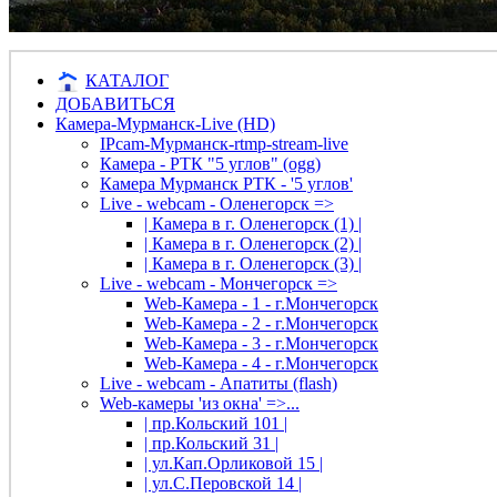
КАТАЛОГ
ДОБАВИТЬСЯ
Камера-Мурманск-Live (HD)
IPcam-Мурманск-rtmp-stream-live
Камера - РТК "5 углов" (ogg)
Камера Мурманск РТК - '5 углов'
Live - webcam - Оленегорск =>
| Камера в г. Оленегорск (1) |
| Камера в г. Оленегорск (2) |
| Камера в г. Оленегорск (3) |
Live - webcam - Мончегорск =>
Web-Камера - 1 - г.Мончегорск
Web-Камера - 2 - г.Мончегорск
Web-Камера - 3 - г.Мончегорск
Web-Камера - 4 - г.Мончегорск
Live - webcam - Апатиты (flash)
Web-камеры 'из окна' =>...
| пр.Кольский 101 |
| пр.Кольский 31 |
| ул.Кап.Орликовой 15 |
| ул.С.Перовской 14 |