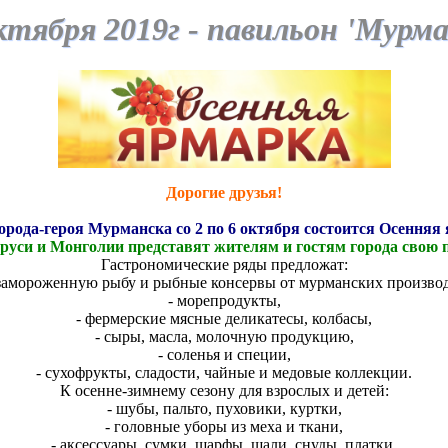
ктября 2019г -
павильон 'Мур
Дорогие друзья!
орода-героя Мурманска со 2 по 6 октября состоится Осенняя
ларуси и Монголии представят жителям и гостям города свою 
Гастрономические ряды предложат:
езамороженную рыбу и рыбные консервы от мурманских производ
- морепродукты,
- фермерские мясные деликатесы, колбасы,
- сыры, масла, молочную продукцию,
- соленья и специи,
- сухофрукты, сладости, чайные и медовые коллекции.
К осенне-зимнему сезону для взрослых и детей:
- шубы, пальто, пуховики, куртки,
- головные уборы из меха и ткани,
- аксессуары, сумки, шарфы, шали, снуды, платки,