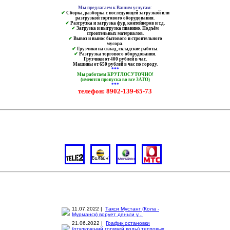
Мы предлагаем к Вашим услугам:
✔
Сборка, разборка с последующей загрузкой или
разгрузкой торгового оборудования.
✔
Разгрузка и загрузка фур, контейнеров и т.д.
✔
Загрузка и выгрузка пианино. Подъём
строительных материалов.
✔
Вывоз и вынос бытового и строительного
мусора.
✔
Грузчики на склад, складские работы.
✔
Разгрузка торгового оборудования.
Грузчики от 400 рублей в час.
Машины от 650 рублей в час по городу.
***
Мы работаем КРУГЛОСУТОЧНО!
(имеются пропуска во все ЗАТО)
***
телефон: 8902-139-65-73
11.07.2022 |
Такси Мустанг (Кола -
Мурманск) ворует деньги у...
21.06.2022 |
График остановки
(отключений горячей воды) тепловых