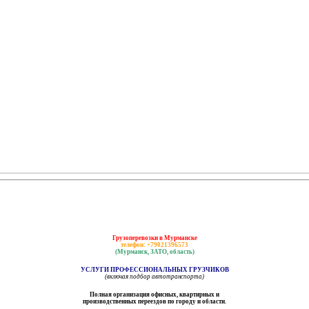
Грузоперевозки в Мурманске
телефон: +79021396573
(Мурманск, ЗАТО, область)
УСЛУГИ ПРОФЕССИОНАЛЬНЫХ ГРУЗЧИКОВ
(включая подбор автотранспорта)
Полная организация офисных, квартирных и
производственных переездов по городу и области.