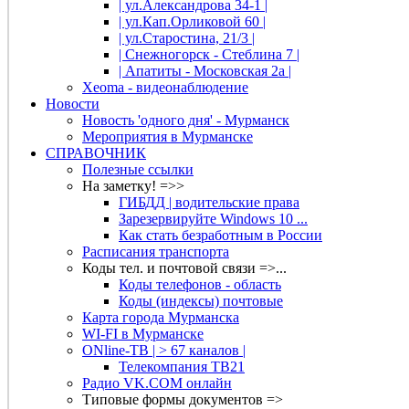
| ул.Александрова 34-1 |
| ул.Кап.Орликовой 60 |
| ул.Старостина, 21/3 |
| Снежногорск - Стеблина 7 |
| Апатиты - Московская 2а |
Xeoma - видеонаблюдение
Новости
Новость 'одного дня' - Мурманск
Мероприятия в Мурманске
СПРАВОЧНИК
Полезные ссылки
На заметку! =>>
ГИБДД | водительские права
Зарезервируйте Windows 10 ...
Как стать безработным в России
Расписания транспорта
Коды тел. и почтовой связи =>...
Коды телефонов - область
Коды (индексы) почтовые
Карта города Мурманска
WI-FI в Мурманске
ONline-ТВ | > 67 каналов |
Телекомпания ТВ21
Радио VK.COM онлайн
Типовые формы документов =>