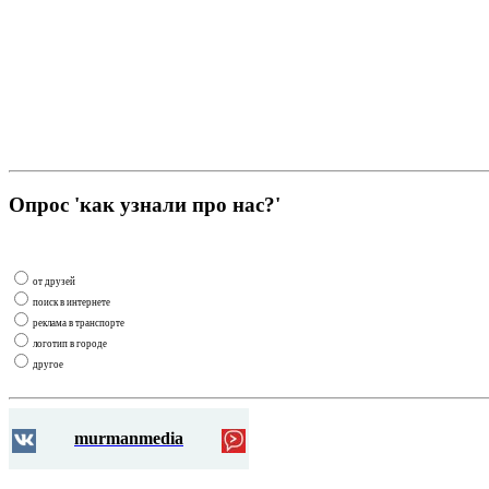
Опрос 'как узнали про нас?'
от друзей
поиск в интернете
реклама в транспорте
логотип в городе
другое
murmanmedia