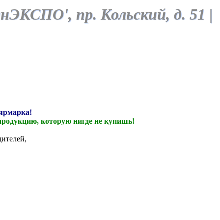
манЭКСПО',
пр. Кольский, д. 51
|
 ярмарка!
продукцию, которую нигде не купишь!
ителей,