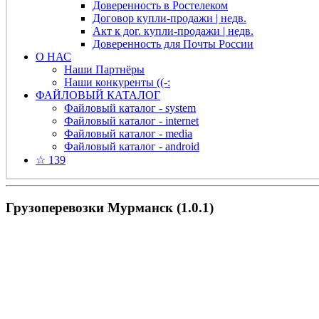
Доверенность в Ростелеком
Договор купли-продажи | недв.
Акт к дог. купли-продажи | недв.
Доверенность для Почты России
О НАС
Наши Партнёры
Наши конкуренты ((-:
ФАЙЛОВЫЙ КАТАЛОГ
Файловый каталог - system
Файловый каталог - internet
Файловый каталог - media
Файловый каталог - android
☆ 139
Грузоперевозки Мурманск (1.0.1)