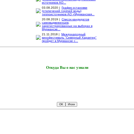
источников АО...
03.08.2020 |
График остановки
(отключений горячей воды)
теплоисточников АО «Мурманская...
20.08.2019 |
Список кандидатов
самовыдвиженцев,
зарегистрированных на выборах в
Мурманске...
21.11.2018 |
Международный
кинофестиваль "Северный Характер"
пройдет в Мурманске с...
Откуда Вы о нас узнали