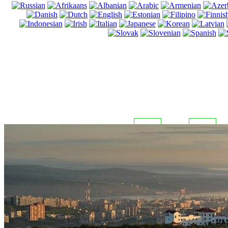
Нью Йорк - Торонто - Оттава
22:31:15
Лондон
03:31:15
Аф