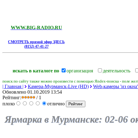
WWW.BIG-RADIO.RU
СМОТРЕТЬ прямой эфир ЗДЕСЬ
(8152) 47-41-27
искать в каталоге по
организация
деятельность
поиск по сайту также можно произвести с помощью Яndex-поиска - поле желт
| Главная |
Камера-Мурманск-Live (HD)
Web-камеры 'из окна' 
Обновлено 01.10.2019 13:54
Рейтинг:
/ 1
плохо
отлично
Ярмарка
в Мурманске:
02-
06 о