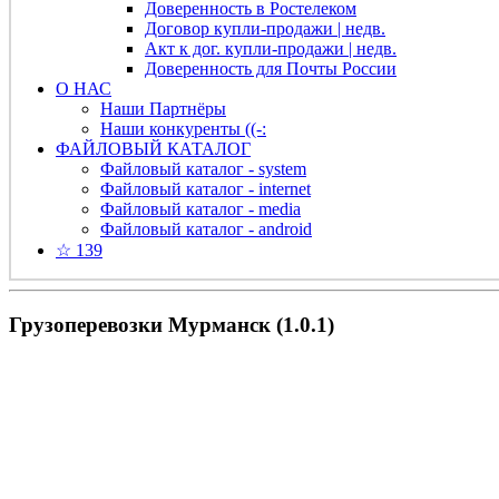
Доверенность в Ростелеком
Договор купли-продажи | недв.
Акт к дог. купли-продажи | недв.
Доверенность для Почты России
О НАС
Наши Партнёры
Наши конкуренты ((-:
ФАЙЛОВЫЙ КАТАЛОГ
Файловый каталог - system
Файловый каталог - internet
Файловый каталог - media
Файловый каталог - android
☆ 139
Грузоперевозки Мурманск (1.0.1)