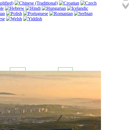
 Токио
08:55:18
Сидней - Мельбурн
10:55:18