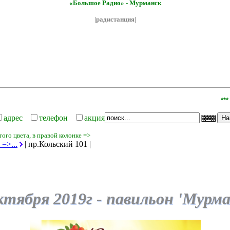
«Большое Радио» - Мурманск
|радистанция|
*** При
адрес
телефон
акция
ого цвета, в правой колонке =>
=>...
| пр.Кольский 101 |
ктября 2019г -
павильон 'Мур