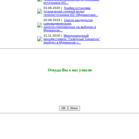
источников АО...
03.08.2020 |
График остановки
(отключений горячей воды)
теплоисточников АО «Мурманская...
20.08.2019 |
Список кандидатов
самовыдвиженцев,
зарегистрированных на выборах в
Мурманске...
21.11.2018 |
Международный
кинофестиваль "Северный Характер"
пройдет в Мурманске с...
Откуда Вы о нас узнали