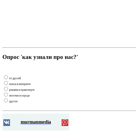
Опрос 'как узнали про нас?'
от друзей
поиск в интернете
реклама в транспорте
логотип в городе
другое
murmanmedia