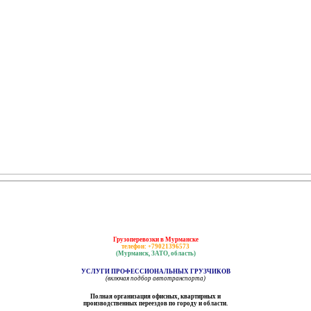
Грузоперевозки в Мурманске
телефон: +79021396573
(Мурманск, ЗАТО, область)
УСЛУГИ ПРОФЕССИОНАЛЬНЫХ ГРУЗЧИКОВ
(включая подбор автотранспорта)
Полная организация офисных, квартирных и
производственных переездов по городу и области.