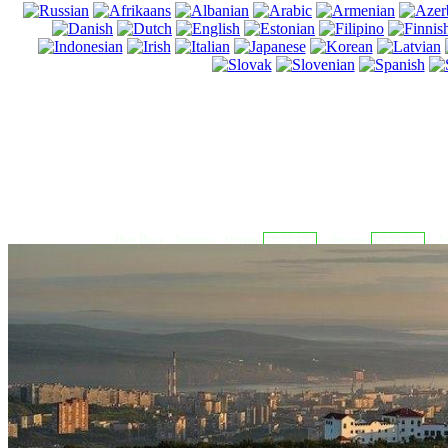
Нью Йорк - Торонто - Оттава
19:55:18
Лондон
00:55:18
Аф