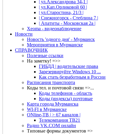
| ул.Александрова 34-1 |
| ул.Кап.Орликовой 60 |
| ул.Старостина, 21/3 |
| Снежногорск - Стеблина 7 |
| Апатиты - Московская 2а |
Xeoma - видеонаблюдение
Новости
Новость 'одного дня' - Мурманск
Мероприятия в Мурманске
СПРАВОЧНИК
Полезные ссылки
На заметку! =>>
ГИБДД | водительские права
Зарезервируйте Windows 10 ...
Как стать безработным в России
Расписания транспорта
Коды тел. и почтовой связи =>...
Коды телефонов - область
Коды (индексы) почтовые
Карта города Мурманска
WI-FI в Мурманске
ONline-ТВ | > 67 каналов |
Телекомпания ТВ21
Радио VK.COM онлайн
Типовые формы документов =>