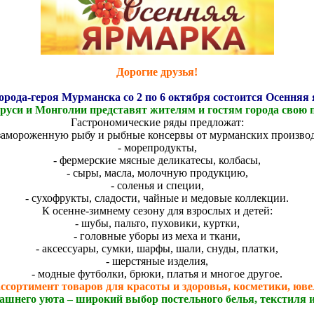
Дорогие друзья!
орода-героя Мурманска со 2 по 6 октября состоится Осенняя
ларуси и Монголии представят жителям и гостям города свою 
Гастрономические ряды предложат:
езамороженную рыбу и рыбные консервы от мурманских производ
- морепродукты,
- фермерские мясные деликатесы, колбасы,
- сыры, масла, молочную продукцию,
- соленья и специи,
- сухофрукты, сладости, чайные и медовые коллекции.
К осенне-зимнему сезону для взрослых и детей:
- шубы, пальто, пуховики, куртки,
- головные уборы из меха и ткани,
- аксессуары, сумки, шарфы, шали, снуды, платки,
- шерстяные изделия,
- модные футболки, брюки, платья и многое другое.
ссортимент товаров для красоты и здоровья, косметики, ю
ашнего уюта – широкий выбор постельного белья, текстиля и