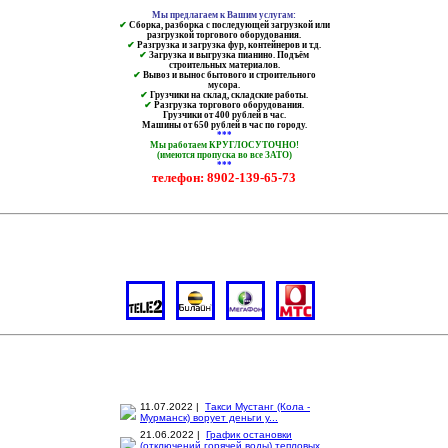
Мы предлагаем к Вашим услугам:
✔
Сборка, разборка с последующей загрузкой или
разгрузкой торгового оборудования.
✔
Разгрузка и загрузка фур, контейнеров и т.д.
✔
Загрузка и выгрузка пианино. Подъём
строительных материалов.
✔
Вывоз и вынос бытового и строительного
мусора.
✔
Грузчики на склад, складские работы.
✔
Разгрузка торгового оборудования.
Грузчики от 400 рублей в час.
Машины от 650 рублей в час по городу.
***
Мы работаем КРУГЛОСУТОЧНО!
(имеются пропуска во все ЗАТО)
***
телефон: 8902-139-65-73
11.07.2022 |
Такси Мустанг (Кола -
Мурманск) ворует деньги у...
21.06.2022 |
График остановки
(отключений горячей воды) тепловых