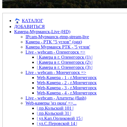
КАТАЛОГ
ДОБАВИТЬСЯ
Камера-Мурманск-Live (HD)
IPcam-Мурманск-rtmp-stream-live
Камера - РТК "5 углов" (ogg)
Камера Мурманск РТК - '5 углов'
Live - webcam - Оленегорск =>
| Камера в г. Оленегорск (1) |
| Камера в г. Оленегорск (2) |
| Камера в г. Оленегорск (3) |
Live - webcam - Мончегорск =>
Web-Камера - 1 - г.Мончегорск
Web-Камера - 2 - г.Мончегорск
Web-Камера - 3 - г.Мончегорск
Web-Камера - 4 - г.Мончегорск
Live - webcam - Апатиты (flash)
Web-камеры 'из окна' =>...
| пр.Кольский 101 |
| пр.Кольский 31 |
| ул.Кап.Орликовой 15 |
| ул.С.Перовской 14 |