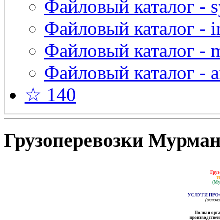
Файловый каталог - s
Файловый каталог - in
Файловый каталог - 
Файловый каталог - a
☆ 140
Грузоперевозки Мурманс
Груз
т
(Му
УСЛУГИ ПРО
(включ
Полная орга
производственн