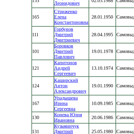
153
02.05.1988
Самовы
Леонидович
Стриженко
165
Елена
28.01.1950
Самовы
Константиновна
Горбунов
111
Дмитрий
28.04.1995
Самовы
Дмитриевич
Боровков
101
Дмитрий
19.01.1978
Самовы
Павлович
Капитонов
121
Андрей
13.10.1974
Самовы
Сергеевич
Каширский
124
Антон
19.01.1990
Самовы
Александрович
Упадышева
167
Ирина
10.09.1985
Самовы
Сергеевна
Конева Юлия
130
20.06.1986
Самовы
Ивановна
Кузьминчук
131
Дмитрий
25.05.1980
Самовы