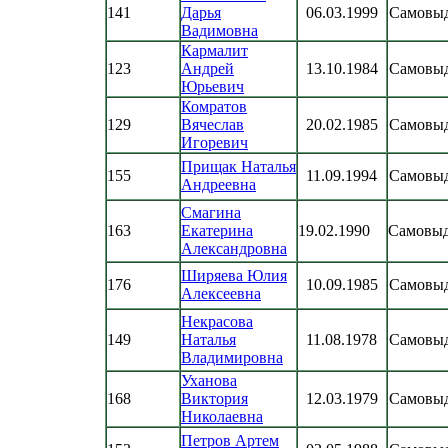
141
Дарья
06.03.1999
Самовы
Вадимовна
Кармалит
123
Андрей
13.10.1984
Самовы
Юрьевич
Комратов
129
Вячеслав
20.02.1985
Самовы
Игоревич
Прищак Наталья
155
11.09.1994
Самовы
Андреевна
Смагина
163
Екатерина
19.02.1990
Самовы
Александровна
Ширяева Юлия
176
10.09.1985
Самовы
Алексеевна
Некрасова
149
Наталья
11.08.1978
Самовы
Владимировна
Уханова
168
Виктория
12.03.1979
Самовы
Николаевна
Петров Артем