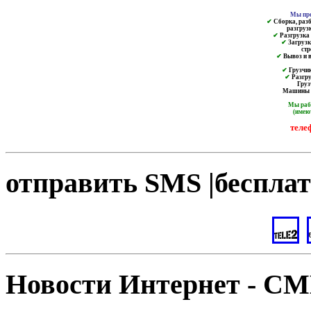
Мы пре
✔
Сборка, разб
разгруз
✔
Разгрузка и
✔
Загрузк
ст
✔
Вывоз и в
✔
Грузчик
✔
Разгру
Груз
Машины от
Мы ра
(имею
теле
отправить SMS |бесплат
Новости Интернет - С