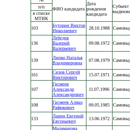
Дата
Субьект
п/п
ФИО кандидата
рождения
выдвиж
в списке
кандидата
МТИК
Буторин Виктор
103
28.10.1988
Самовы
Николаевич
Лебедев
136
Валерий
09.08.1972
Самовы
Валерьевич
Липко Наталья
139
07.08.1979
Самовы
Владимировна
Сизов Сергей
161
15.07.1971
Самовы
Викторович
Гисмеев
107
Александр
11.07.1996
Самовы
Александрович
Гисмеев Алмаз
108
09.05.1985
Самовы
Рафикович
Ларин Евгений
133
13.06.1972
Самовы
Евгеньевич
Маламанова