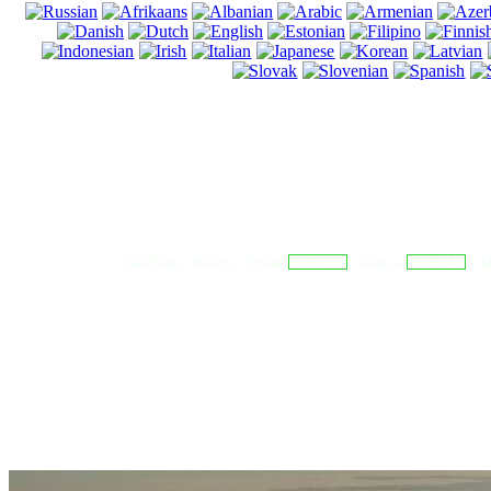
Нью Йорк - Торонто - Оттава
05:39:15
Лондон
10:39:15
Аф