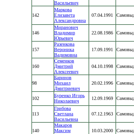
Васильевич
Маркова
142
Елизавета
07.04.1991
Самовы
Александровна
Миранович
146
Владимир
22.08.1986
Самовы
Юрьевич
Разенкова
157
Вероника
17.09.1991
Самовы
Вадимовна
Семенков
160
Дмитрий
04.10.1998
Самовы
Алексеевич
Баринов
98
Михаил
20.02.1996
Самовы
Дмитриевич
Буренко Игорь
102
12.09.1969
Самовы
Николаевич
Грибова
113
Светлана
07.12.1963
Самовы
Васильевна
Макаров
140
Максим
10.03.2000
Самовы