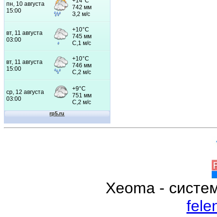
Xeoma - систе
fele