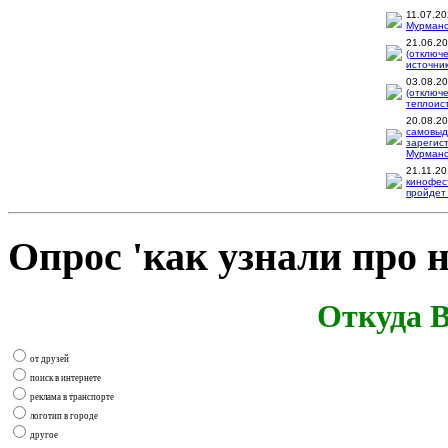
11.07.2
Мурманск
21.06.2
(отключ
источник
03.08.2
(отключ
теплоис
20.08.2
самовыд
зарегис
Мурманск
21.11.2
кинофес
пройдет 
Опрос 'как узнали про н
Откуда В
от друзей
поиск в интернете
реклама в транспорте
логотип в городе
другое