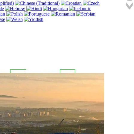
 Токио
08:31:14
Сидней - Мельбурн
10:31:14