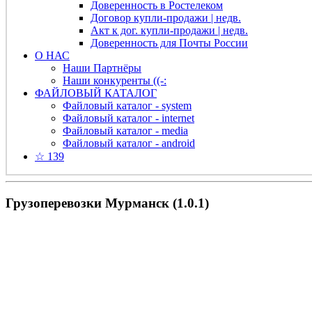
Доверенность в Ростелеком
Договор купли-продажи | недв.
Акт к дог. купли-продажи | недв.
Доверенность для Почты России
О НАС
Наши Партнёры
Наши конкуренты ((-:
ФАЙЛОВЫЙ КАТАЛОГ
Файловый каталог - system
Файловый каталог - internet
Файловый каталог - media
Файловый каталог - android
☆ 139
Грузоперевозки Мурманск (1.0.1)