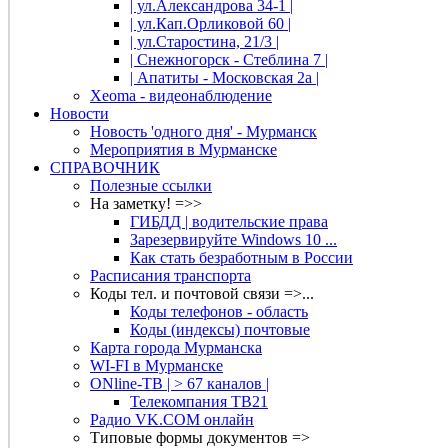
| ул.Александрова 34-1 |
| ул.Кап.Орликовой 60 |
| ул.Старостина, 21/3 |
| Снежногорск - Стеблина 7 |
| Апатиты - Московская 2а |
Xeoma - видеонаблюдение
Новости
Новость 'одного дня' - Мурманск
Мероприятия в Мурманске
СПРАВОЧНИК
Полезные ссылки
На заметку! =>>
ГИБДД | водительские права
Зарезервируйте Windows 10 ...
Как стать безработным в России
Расписания транспорта
Коды тел. и почтовой связи =>...
Коды телефонов - область
Коды (индексы) почтовые
Карта города Мурманска
WI-FI в Мурманске
ONline-ТВ | > 67 каналов |
Телекомпания ТВ21
Радио VK.COM онлайн
Типовые формы документов =>