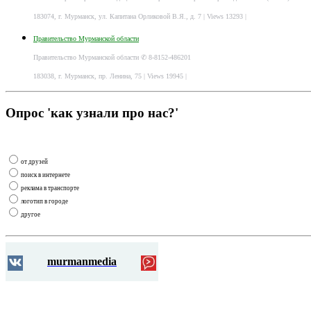
183074, г. Мурманск, ул. Капитана Орликовой В.Я., д. 7
| Views 13293 |
Правительство Мурманской области
Правительство Мурманской области ✆ 8-8152-486201
183038, г. Мурманск, пр. Ленина, 75
| Views 19945 |
Опрос 'как узнали про нас?'
от друзей
поиск в интернете
реклама в транспорте
логотип в городе
другое
murmanmedia