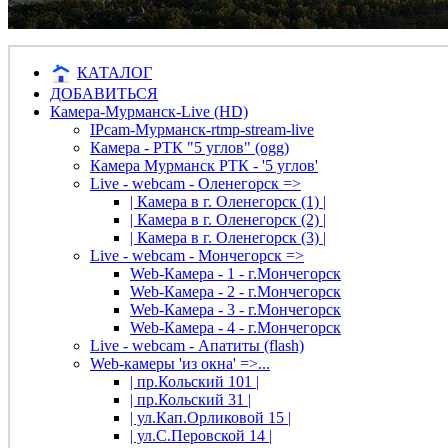
КАТАЛОГ
ДОБАВИТЬСЯ
Камера-Мурманск-Live (HD)
IPcam-Мурманск-rtmp-stream-live
Камера - РТК "5 углов" (ogg)
Камера Мурманск РТК - '5 углов'
Live - webcam - Оленегорск =>
| Камера в г. Оленегорск (1) |
| Камера в г. Оленегорск (2) |
| Камера в г. Оленегорск (3) |
Live - webcam - Мончегорск =>
Web-Камера - 1 - г.Мончегорск
Web-Камера - 2 - г.Мончегорск
Web-Камера - 3 - г.Мончегорск
Web-Камера - 4 - г.Мончегорск
Live - webcam - Апатиты (flash)
Web-камеры 'из окна' =>...
| пр.Кольский 101 |
| пр.Кольский 31 |
| ул.Кап.Орликовой 15 |
| ул.С.Перовской 14 |