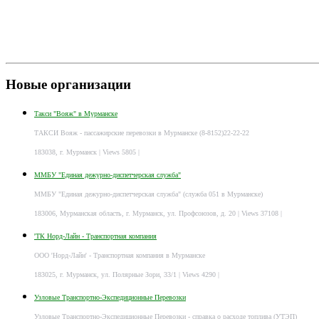
Новые организации
Такси "Вояж" в Мурманске
ТАКСИ Вояж - пассажирские перевозки в Мурманске (8-8152)22-22-22
183038, г. Мурманск
| Views 5805 |
ММБУ "Единая дежурно-диспетчерская служба"
ММБУ "Единая дежурно-диспетчерская служба" (служба 051 в Мурманске)
183006, Мурманская область, г. Мурманск, ул. Профсоюзов, д. 20
| Views 37108 |
'ТК Норд-Лайн - Транспортная компания
ООО 'Норд-Лайн' - Транспортная компания в Мурманске
183025, г. Мурманск, ул. Полярные Зори, 33/1
| Views 4290 |
Узловые Транспортно-Экспедиционные Перевозки
Узловые Транспортно-Экспедиционные Перевозки - справка о расходе топлива (УТЭП)