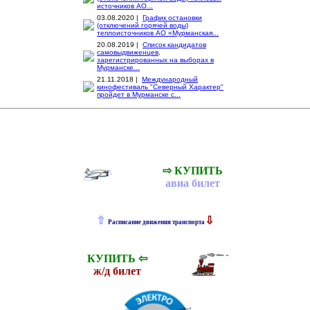
источников АО...
03.08.2020 |
График остановки
(отключений горячей воды)
теплоисточников АО «Мурманская...
20.08.2019 |
Список кандидатов
самовыдвиженцев,
зарегистрированных на выборах в
Мурманске...
21.11.2018 |
Международный
кинофестиваль "Северный Характер"
пройдет в Мурманске с...
⇨ КУПИТЬ
авиа билет
⇧
⇩
Расписание движения транспорта
КУПИТЬ ⇦
ж
/д билет