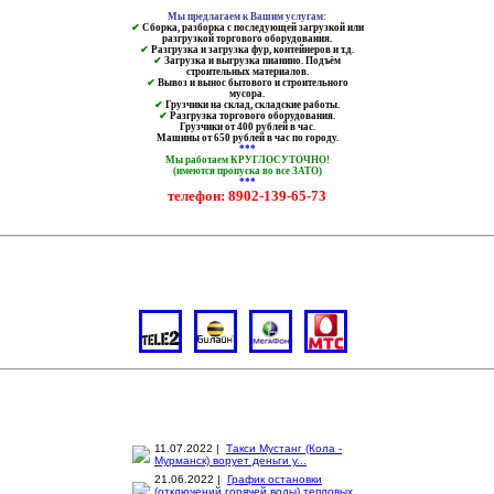
Мы предлагаем к Вашим услугам:
✔
Сборка, разборка с последующей загрузкой или
разгрузкой торгового оборудования.
✔
Разгрузка и загрузка фур, контейнеров и т.д.
✔
Загрузка и выгрузка пианино. Подъём
строительных материалов.
✔
Вывоз и вынос бытового и строительного
мусора.
✔
Грузчики на склад, складские работы.
✔
Разгрузка торгового оборудования.
Грузчики от 400 рублей в час.
Машины от 650 рублей в час по городу.
***
Мы работаем КРУГЛОСУТОЧНО!
(имеются пропуска во все ЗАТО)
***
телефон: 8902-139-65-73
11.07.2022 |
Такси Мустанг (Кола -
Мурманск) ворует деньги у...
21.06.2022 |
График остановки
(отключений горячей воды) тепловых