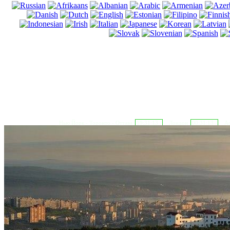
Нью Йорк - Торонто - Оттава
19:31:14
Лондон
00:31:14
Аф