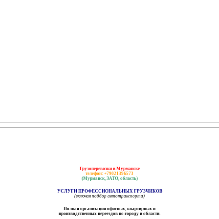
Грузоперевозки в Мурманске
телефон: +79021396573
(Мурманск, ЗАТО, область)
УСЛУГИ ПРОФЕССИОНАЛЬНЫХ ГРУЗЧИКОВ
(включая подбор автотранспорта)
Полная организация офисных, квартирных и
производственных переездов по городу и области.