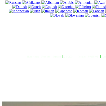
Нью Йорк - Торонто - Оттава
02:50:04
Лондон
07:50:04
Аф