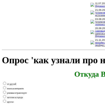
11.07.2
Мурманск
21.06.2
(отключ
источник
03.08.2
(отключ
теплоис
20.08.2
самовыд
зарегис
Мурманск
21.11.2
кинофес
пройдет 
Опрос 'как узнали про н
Откуда В
от друзей
поиск в интернете
реклама в транспорте
логотип в городе
другое