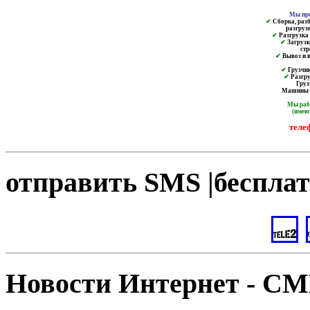
Мы пре
✔
Сборка, разб
разгруз
✔
Разгрузка и
✔
Загрузк
ст
✔
Вывоз и в
✔
Грузчик
✔
Разгру
Груз
Машины от
Мы ра
(имею
теле
отправить SMS |бесплат
Новости Интернет - С