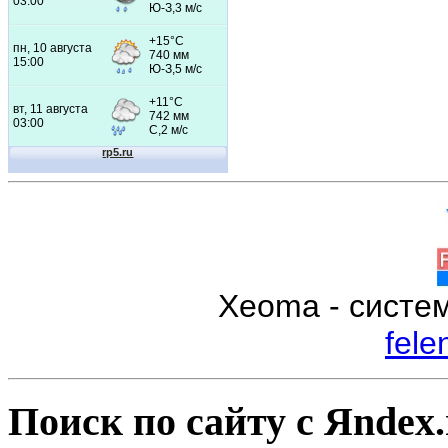
Xeoma - систе
fele
Поиск по сайту с Яndex.