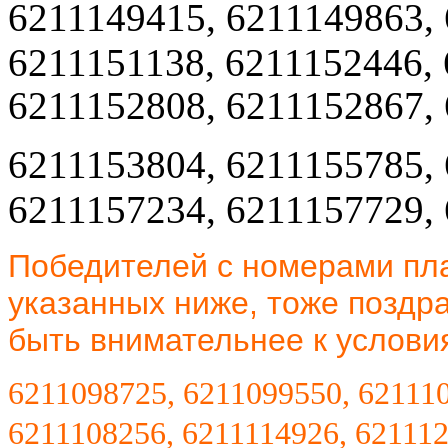
6211149415, 6211149863,
6211151138, 6211152446,
6211152808, 6211152867,
6211153804, 6211155785,
6211157234, 6211157729,
Победителей с номерами пл
указанных ниже, тоже поздр
быть внимательнее к условия
6211098725, 6211099550, 621110
6211108256,
6211114926, 621112