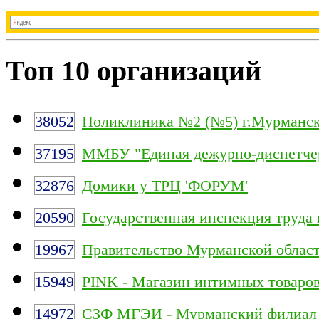
Топ 10 организаций
38052
Поликлиника №2 (№5) г.Мурманс
37195
ММБУ "Единая дежурно-диспетчер
32876
Домики у ТРЦ 'ФОРУМ'
20590
Государственная инспекция труда
19967
Правительство Мурманской облас
15949
PINK - Магазин интимных товаро
14972
СЗФ МГЭИ - Мурманский филиал