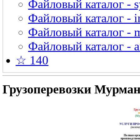
Файловый каталог - s
Файловый каталог - in
Файловый каталог - 
Файловый каталог - a
☆ 140
Грузоперевозки Мурманс
Груз
т
(Му
УСЛУГИ ПРО
(включ
Полная орга
производственн