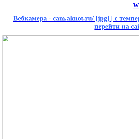
w
Вебкамера - cam.aknot.ru/ [jpg] | с темп
перейти на сай