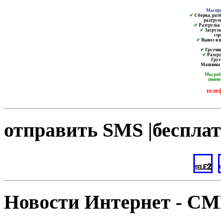
Мы пре
✔
Сборка, разб
разгруз
✔
Разгрузка и
✔
Загрузк
ст
✔
Вывоз и в
✔
Грузчик
✔
Разгру
Груз
Машины от
Мы ра
(имею
теле
отправить SMS |бесплат
Новости Интернет - С