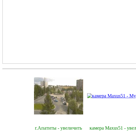
г.Апатиты - увеличить
камера Maxus51 - уве