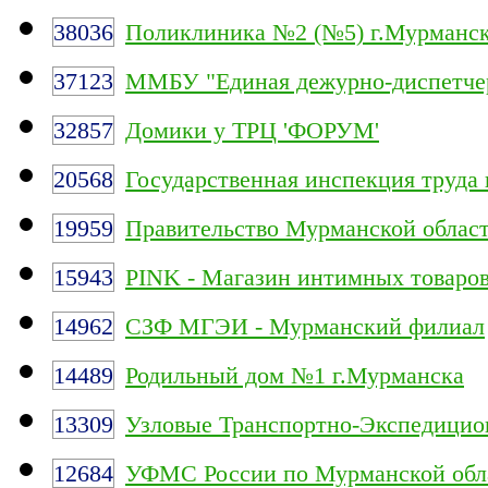
38036
Поликлиника №2 (№5) г.Мурманс
37123
ММБУ "Единая дежурно-диспетчер
32857
Домики у ТРЦ 'ФОРУМ'
20568
Государственная инспекция труда
19959
Правительство Мурманской облас
15943
PINK - Магазин интимных товаро
14962
СЗФ МГЭИ - Мурманский филиал
14489
Родильный дом №1 г.Мурманска
13309
Узловые Транспортно-Экспедицио
12684
УФМС России по Мурманской обл