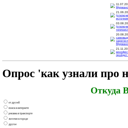
11.07.2
Мурманск
21.06.2
(отключ
источник
03.08.2
(отключ
теплоис
20.08.2
самовыд
зарегис
Мурманск
21.11.2
кинофес
пройдет 
Опрос 'как узнали про н
Откуда В
от друзей
поиск в интернете
реклама в транспорте
логотип в городе
другое