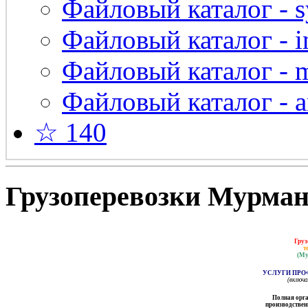
Файловый каталог - s
Файловый каталог - in
Файловый каталог - 
Файловый каталог - a
☆ 140
Грузоперевозки Мурманс
Груз
т
(Му
УСЛУГИ ПРО
(включ
Полная орга
производственн