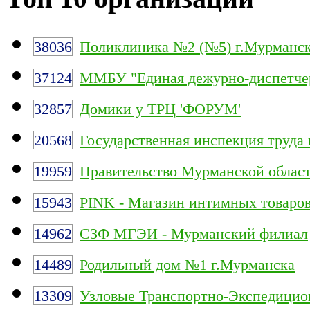
38036
Поликлиника №2 (№5) г.Мурманс
37124
ММБУ "Единая дежурно-диспетчер
32857
Домики у ТРЦ 'ФОРУМ'
20568
Государственная инспекция труда
19959
Правительство Мурманской облас
15943
PINK - Магазин интимных товаро
14962
СЗФ МГЭИ - Мурманский филиал
14489
Родильный дом №1 г.Мурманска
13309
Узловые Транспортно-Экспедицио