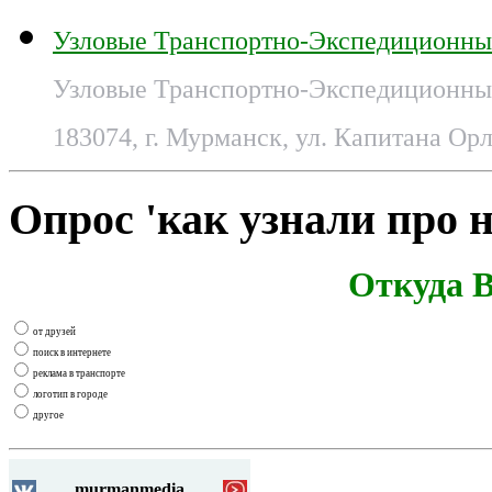
Узловые Транспортно-Экспедиционны
Узловые Транспортно-Экспедиционные
183074, г. Мурманск, ул. Капитана Орл
Опрос 'как узнали про н
Откуда В
от друзей
поиск в интернете
реклама в транспорте
логотип в городе
другое
murmanmedia