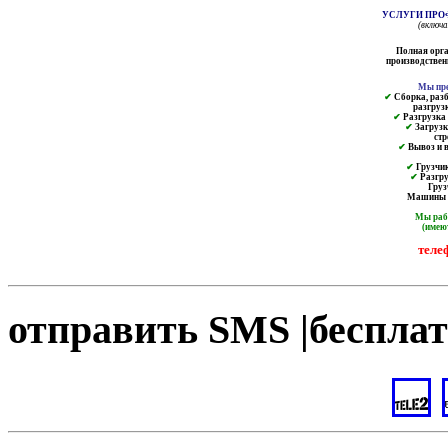
УСЛУГИ ПРО
(включ
Полная орга
производственн
Мы пре
✔
Сборка, разб
разгруз
✔
Разгрузка и
✔
Загрузк
ст
✔
Вывоз и в
✔
Грузчик
✔
Разгру
Груз
Машины от
Мы ра
(имею
теле
отправить SMS |бесплат