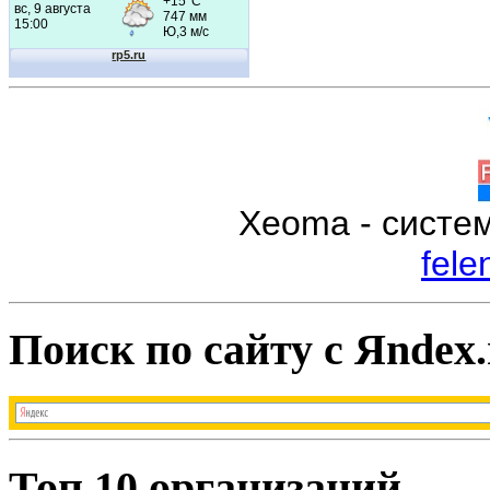
Xeoma - систе
fele
Поиск по сайту с Яndex.
Топ 10 организаций