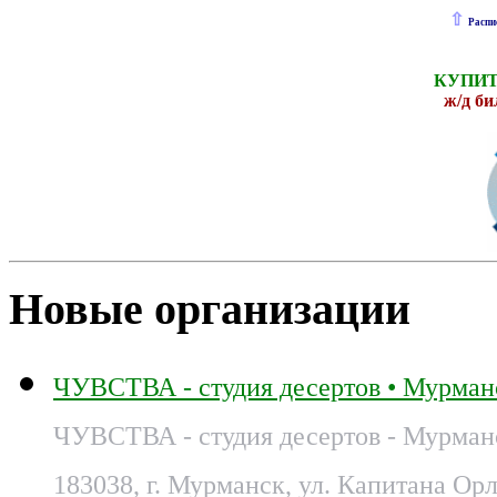
⇧
Распи
КУПИТ
ж
/д б
Новые организации
ЧУВСТВА - студия десертов • Мурман
ЧУВСТВА - студия десертов - Мурман
183038, г. Мурманск, ул. Капитана Орл