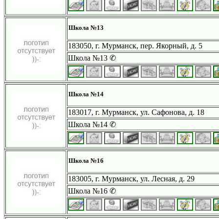
Школа №13
183050, г. Мурманск, пер. Якорный, д. 5
Школа №13 ✆
Школа №14
183017, г. Мурманск, ул. Сафонова, д. 18
Школа №14 ✆
Школа №16
183005, г. Мурманск, ул. Лесная, д. 29
Школа №16 ✆