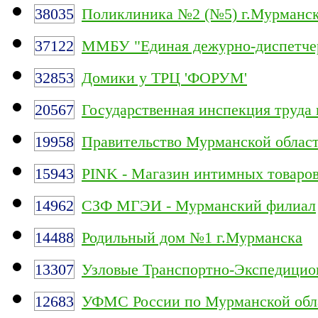
38035
Поликлиника №2 (№5) г.Мурманс
37122
ММБУ "Единая дежурно-диспетчер
32853
Домики у ТРЦ 'ФОРУМ'
20567
Государственная инспекция труда
19958
Правительство Мурманской облас
15943
PINK - Магазин интимных товаро
14962
СЗФ МГЭИ - Мурманский филиал
14488
Родильный дом №1 г.Мурманска
13307
Узловые Транспортно-Экспедицио
12683
УФМС России по Мурманской обл