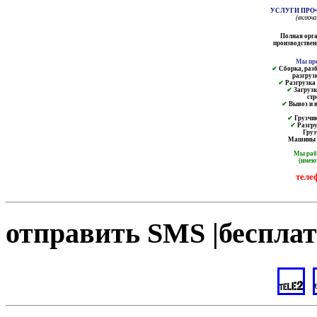
УСЛУГИ ПРО
(включ
Полная орга
производственн
Мы пре
✔
Сборка, разб
разгруз
✔
Разгрузка и
✔
Загрузк
ст
✔
Вывоз и в
✔
Грузчик
✔
Разгру
Груз
Машины от
Мы ра
(имею
теле
отправить SMS |бесплат