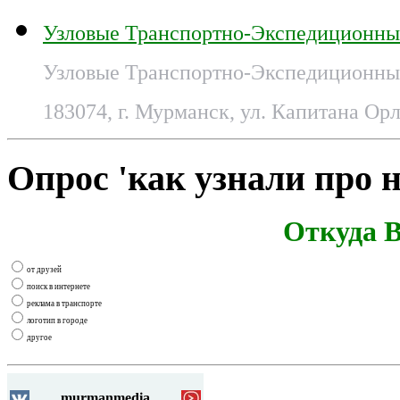
Узловые Транспортно-Экспедиционны
Узловые Транспортно-Экспедиционные
183074, г. Мурманск, ул. Капитана Орл
Опрос 'как узнали про н
Откуда В
от друзей
поиск в интернете
реклама в транспорте
логотип в городе
другое
murmanmedia