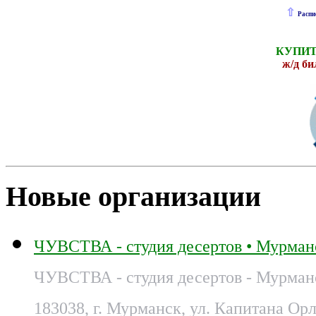
⇧
Распи
КУПИТ
ж
/д б
Новые организации
ЧУВСТВА - студия десертов • Мурман
ЧУВСТВА - студия десертов - Мурман
183038, г. Мурманск, ул. Капитана Орл