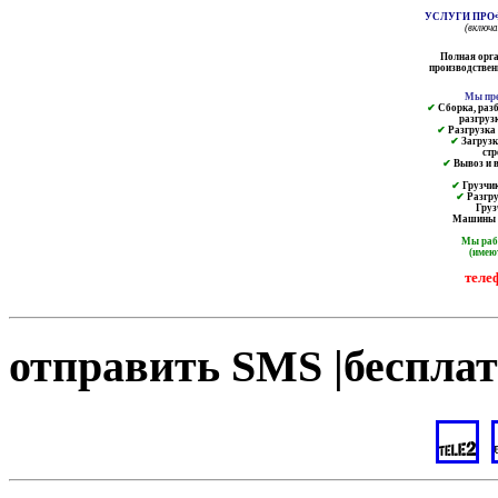
УСЛУГИ ПРО
(включ
Полная орга
производственн
Мы пре
✔
Сборка, разб
разгруз
✔
Разгрузка и
✔
Загрузк
ст
✔
Вывоз и в
✔
Грузчик
✔
Разгру
Груз
Машины от
Мы ра
(имею
теле
отправить SMS |бесплат