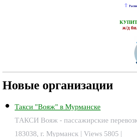
⇧
Распи
КУПИТ
ж
/д б
Новые организации
Такси "Вояж" в Мурманске
ТАКСИ Вояж - пассажирские перевозк
183038, г. Мурманск
| Views 5805 |