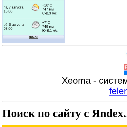
Xeoma - систе
fele
Поиск по сайту с Яndex.