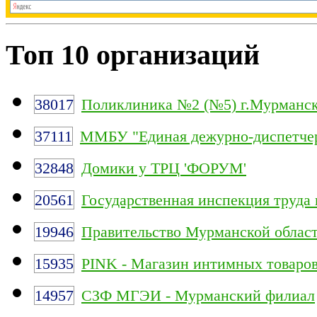
Топ 10 организаций
38017
Поликлиника №2 (№5) г.Мурманс
37111
ММБУ "Единая дежурно-диспетчер
32848
Домики у ТРЦ 'ФОРУМ'
20561
Государственная инспекция труда
19946
Правительство Мурманской облас
15935
PINK - Магазин интимных товаро
14957
СЗФ МГЭИ - Мурманский филиал