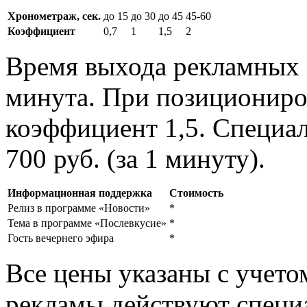
Хронометраж, сек.
до 15
до 30
до 45
45-60
Коэффициент
0,7
1
1,5
2
Время выхода рекламных б
минута. При позициониров
коэффициент 1,5. Специа
700 руб. (за 1 минуту).
Информационная поддержка
Стоимость
Релиз в программе «Новости»
*
Тема в программе «Послевкусие»
*
Гость вечернего эфира
*
Все цены указаны с учет
рекламы действуют спец